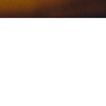
Maecenas ornare varius mauris eu commod
Consectetur adipiscing elit. Vivamus auc
sollicitudin dui eget, blandit lorem. Nunc 
aliquet luctus. Maecenas vehicula metus nis
id erat sodales condimentum. Nam a lectu
H2 Heading
Vestibulum eleifend gravida neque a bibe
sit amet posuere ipsum. Mauris rutrum sa
in, vestibulum dui. Ut vestibulum, lorem i