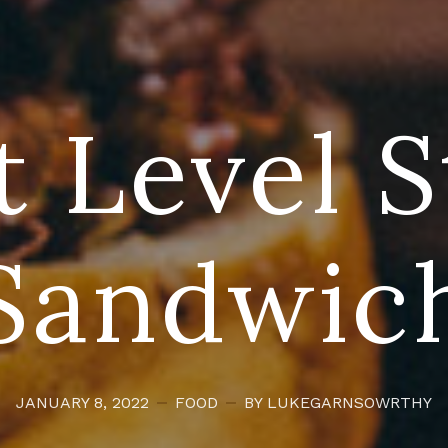
t Level S
Sandwic
JANUARY 8, 2022
FOOD
BY LUKEGARNSOWRTHY