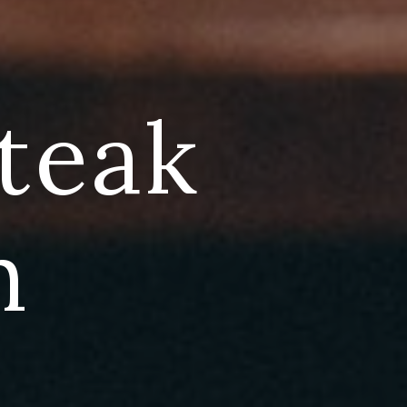
teak
h