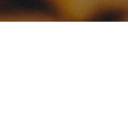
Search
a,
Search
lis
Recent
Posts
c
Hello world!
is
am
Chef New Summer Dish