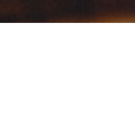
o. Aenean nibh risus, rhoncus eget consectetur ac.
tor condimentum sem et gravida. Maecenas id enim pharetr
vitae blandit lectus. Donec lacinia magna sit amet arcu
i, nec finibus justo vulputate eget. Pellentesque porta fe
s egestas, fermentum mi in, auctor lacus.
ndum. Vivamus viverra velit non cursus elementum. Done
gittis sapien
text link
. In vitae ipsum eleifend, auctor turp
d eleifend mollis, urna augue imperdiet ante, vitae aliqu