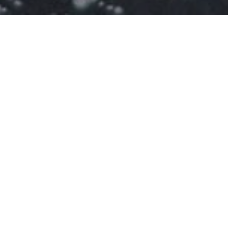
unt ut labore et dolore magna aliqua.
olores eos qui ratione voluptatem sequi
consequatur, vel illum qui dolorem eum.
pidatat non proident, sunt in culpa.