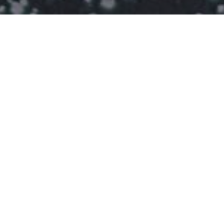
sum quia dolor sit amet,
Do eiusmod tempor incidid
is voluptatibus maiores
Quia consequuntur magni d
s asperiores repellat.
nesciunt. Nihil molestiae 
e delectus.
Excepteur sint occaecat cu