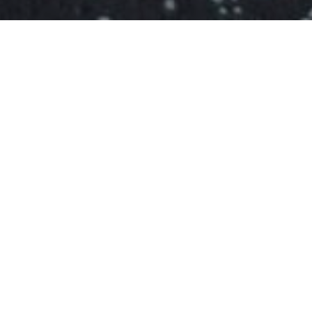
Neque porro quisquam est, qui dolorem ip
consectetur, adipisci velit. Ut aut reiciend
alias consequatur aut perferendis doloribu
Itaque earum rerum hic tenetur a sapient